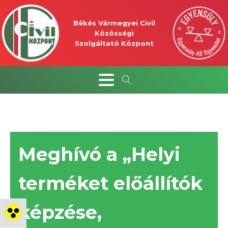
Békés Vármegyei Civil
Közösségi
Szolgáltató Központ
Meghívó a „Helyi
terméket előállítók
képzése,
Nagy kontraszt váltása