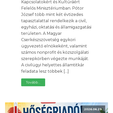
Kapcsolatokért és Kultúráért
Felelős Minisztériumban. Pótor
József több mint két évtizedes
tapasztalattal rendelkezik a civil,
egyházi, oktatási és államigazgatási
területen. A Magyar
Cserkészszövetség egykori
ügyvezető elnökeként, valamint
számos nonprofit és közszolgálati
szerepkörben végezte munkáját.
A civilügyi helyettes államtitkár
feladata lesz többek […]
Tovább...
2026.06.29.