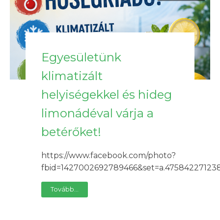
Egyesületünk
klimatizált
helyiségekkel és hideg
limonádéval várja a
betérőket!
https://www.facebook.com/photo?
fbid=1427002692789466&set=a.47584227123
Tovább...