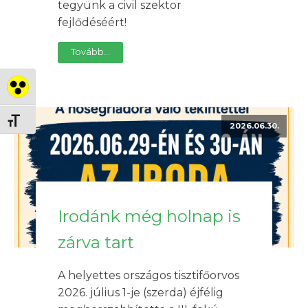
tegyünk a civil szektor
fejlődéséért!
Tovább...
Nagy kontraszt váltása
Betűméret váltása
2026.06.30.
Irodánk még holnap is
zárva tart
A helyettes országos tisztifőorvos
2026. július 1-je (szerda) éjfélig