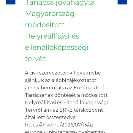
Tanácsa jóváhagyta
Magyarország
módosított
Helyreállítási és
ellenállóképességi
tervét
A civil szervezeteink figyelmébe
ajánljuk az alábbi tájékoztatót,
amely bemutatja az Európai Unió
Tanácsának döntését a módosított
Helyreállítási és Ellenállóképességi
Tervről ami az ERKE társközpont
által lett összeszedve.
https://erke.hu/2026/07/13/az-
europai-unio-tanacsa-jovahagyta-