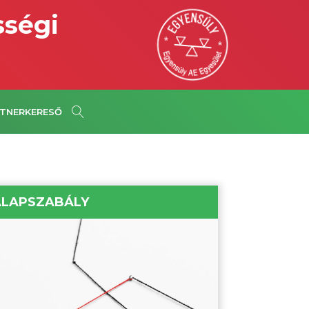
sségi
TNERKERESŐ
ALAPSZABÁLY