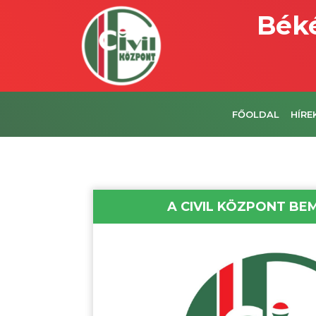
Béké
FŐOLDAL
HÍRE
A CIVIL KÖZPONT B