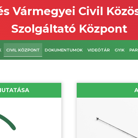
s Vármegyei Civil Közö
Szolgáltató Központ
K
CIVIL KÖZPONT
DOKUMENTUMOK
VIDEÓTÁR
GYIK
PAR
EMUTATÁSA