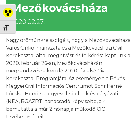
Mezőkovácsháza
Nagy kontraszt váltása
2020.02.27.
Betűméret váltása
Nagy örömünkre szolgált, hogy a Mezőkovácsháza
Város Önkormányzata és a Mezőkovácsházi Civil
Kerekasztal által meghívást és felkérést kaptunk a
2020. február 26-án, Mezőkovácsházán
megrendezésre kerülő 2020. év első Civil
Kerekasztal Programjára. Az eseményen a Békés
Megyei Civil Információs Centrumot Schrifferné
Lócskai Henriett, egyesületi elnök és pályázati
(NEA, BGAZRT) tanácsadó képviselte, aki
bemutatta a már 2 hónapja működő CIC
tevékenységeit.