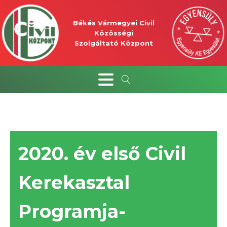
Békés Vármegyei Civil
Közösségi
Szolgáltató Központ
2020. év első Civil
Kerekasztal
Programja-