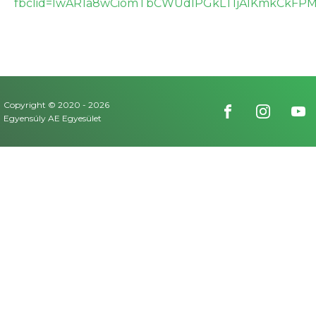
fbclid=IwAR1a8wCiomTbCWUdlPGkLTIjAlKmkCkFPM
Copyright © 2020 -
2026
Egyensúly AE Egyesület