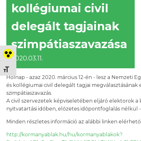
kollégiumai civil
delegált tagjainak
szimpátiaszavazása
Nagy kontraszt váltása
2020.03.11.
Betűméret váltása
Holnap - azaz 2020. március 12-én - lesz a Nemzeti 
és kollégiumai civil delegált tagjai megválasztásának e
szimpátiaszavazás.
A civil szervezetek képviseletében eljáró elektorok 
nyitvatartási időben, előzetes időpontfoglalás nélkül -
Minden részletes információ az alábbi linken elérhető
http://kormanyablak.hu/hu/kormanyablakok?