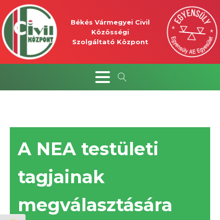
Békés Vármegyei Civil
Közösségi
Szolgáltató Központ
A NEA testületi
tagjainak
megválasztására