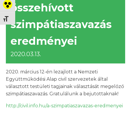
összehívott
Nagy kontraszt váltása
Betűméret váltása
szimpátiaszavazás
eredményei
2020.03.13.
2020. március 12-én lezajlott a Nemzeti
Együttműködési Alap civil szervezetek által
választott testületi tagjainak választását megelőző
szimpátiaszavazás. Gratulálunk a bejutottaknak!
http://civil.info.hu/a-szimpatiaszavazas-eredmenyei