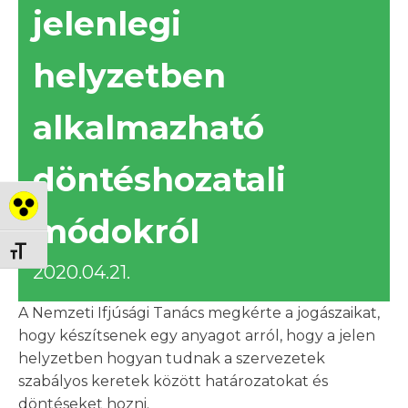
jelenlegi
helyzetben
alkalmazható
döntéshozatali
Nagy kontraszt váltása
módokról
Betűméret váltása
2020.04.21.
A Nemzeti Ifjúsági Tanács megkérte a jogászaikat,
hogy készítsenek egy anyagot arról, hogy a jelen
helyzetben hogyan tudnak a szervezetek
szabályos keretek között határozatokat és
döntéseket hozni.