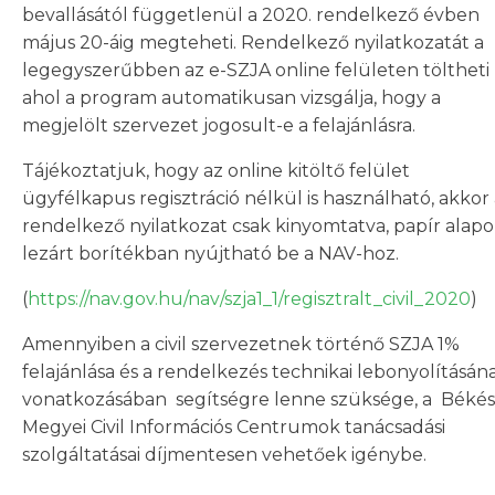
bevallásától függetlenül a 2020. rendelkező évben
május 20-áig megteheti. Rendelkező nyilatkozatát a
legegyszerűbben az e-SZJA online felületen töltheti k
ahol a program automatikusan vizsgálja, hogy a
megjelölt szervezet jogosult-e a felajánlásra.
Tájékoztatjuk, hogy az online kitöltő felület
ügyfélkapus regisztráció nélkül is használható, akkor
rendelkező nyilatkozat csak kinyomtatva, papír alapo
lezárt borítékban nyújtható be a NAV-hoz.
(
https://nav.gov.hu/nav/szja1_1/regisztralt_civil_2020
)
Amennyiben a civil szervezetnek történő SZJA 1%
felajánlása és a rendelkezés technikai lebonyolításán
vonatkozásában segítségre lenne szüksége, a Békés
Megyei Civil Információs Centrumok tanácsadási
szolgáltatásai díjmentesen vehetőek igénybe.