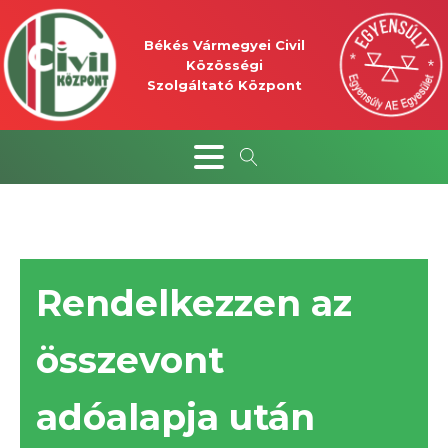
Békés Vármegyei Civil
Közösségi
Szolgáltató Központ
Rendelkezzen az
összevont
adóalapja után