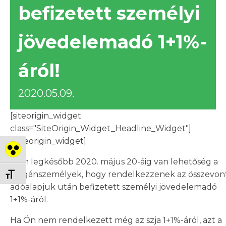
befizetett személyi
jövedelemadó 1+1%-
áról!
2020.05.09.
[siteorigin_widget
class="SiteOrigin_Widget_Headline_Widget"]
[/siteorigin_widget]
Nagy kontraszt váltása
Idén legkésőbb 2020. május 20-áig van lehetőség a
magánszemélyek, hogy rendelkezzenek az összevon
Betűméret váltása
adóalapjuk után befizetett személyi jövedelemadó
1+1%-áról.
Ha Ön nem rendelkezett még az szja 1+1%-áról, azt a