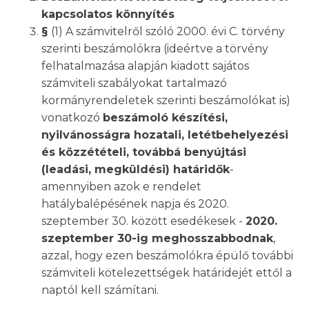
kapcsolatos könnyítés
§
(1) A számvitelről szóló 2000. évi C. törvény
szerinti beszámolókra (ideértve a törvény
felhatalmazása alapján kiadott sajátos
számviteli szabályokat tartalmazó
kormányrendeletek szerinti beszámolókat is)
vonatkozó
beszámoló készítési,
nyilvánosságra hozatali, letétbehelyezési
és közzétételi, továbbá benyújtási
(leadási, megküldési) határidők
-
amennyiben azok e rendelet
hatálybalépésének napja és 2020.
szeptember 30. között esedékesek -
2020.
szeptember 30-ig meghosszabbodnak
,
azzal, hogy ezen beszámolókra épülő további
számviteli kötelezettségek határidejét ettől a
naptól kell számítani.