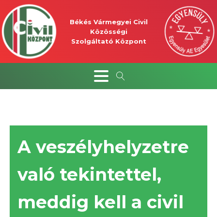
Békés Vármegyei Civil
Közösségi
Szolgáltató Központ
A veszélyhelyzetre
való tekintettel,
meddig kell a civil