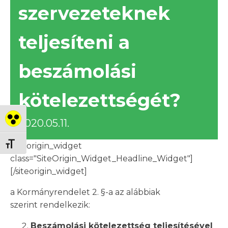
szervezeteknek
teljesíteni a
beszámolási
kötelezettségét?
Nagy kontraszt váltása
2020.05.11.
Betűméret váltása
[siteorigin_widget
class="SiteOrigin_Widget_Headline_Widget"]
[/siteorigin_widget]
a Kormányrendelet 2. §-a az alábbiak
szerint rendelkezik:
Beszámolási kötelezettség teljesítésével