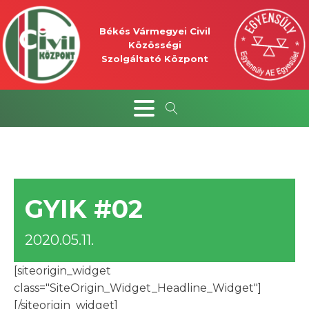
Békés Vármegyei Civil
Közösségi
Szolgáltató Központ
GYIK #02
2020.05.11.
[siteorigin_widget
class="SiteOrigin_Widget_Headline_Widget"]
[/siteorigin_widget]