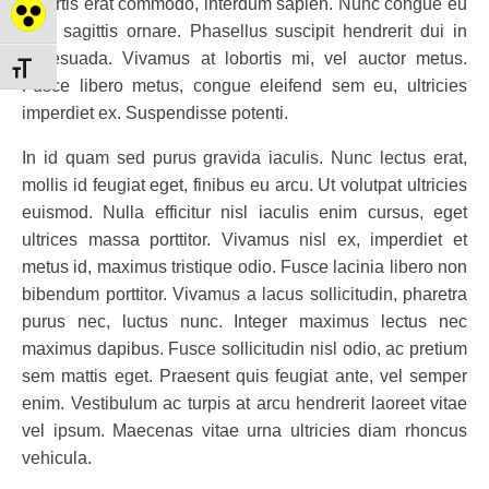
lobortis erat commodo, interdum sapien. Nunc congue eu
Nagy kontraszt váltása
sem sagittis ornare. Phasellus suscipit hendrerit dui in
malesuada. Vivamus at lobortis mi, vel auctor metus.
Betűméret váltása
Fusce libero metus, congue eleifend sem eu, ultricies
imperdiet ex. Suspendisse potenti.
In id quam sed purus gravida iaculis. Nunc lectus erat,
mollis id feugiat eget, finibus eu arcu. Ut volutpat ultricies
euismod. Nulla efficitur nisl iaculis enim cursus, eget
ultrices massa porttitor. Vivamus nisl ex, imperdiet et
metus id, maximus tristique odio. Fusce lacinia libero non
bibendum porttitor. Vivamus a lacus sollicitudin, pharetra
purus nec, luctus nunc. Integer maximus lectus nec
maximus dapibus. Fusce sollicitudin nisl odio, ac pretium
sem mattis eget. Praesent quis feugiat ante, vel semper
enim. Vestibulum ac turpis at arcu hendrerit laoreet vitae
vel ipsum. Maecenas vitae urna ultricies diam rhoncus
vehicula.