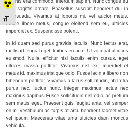
lobortis erat commodo, interdum sapien. Nunc congue eu
Nagy kontraszt váltása
sem sagittis ornare. Phasellus suscipit hendrerit dui in
malesuada. Vivamus at lobortis mi, vel auctor metus.
Betűméret váltása
Fusce libero metus, congue eleifend sem eu, ultricies
imperdiet ex. Suspendisse potenti.
In id quam sed purus gravida iaculis. Nunc lectus erat,
mollis id feugiat eget, finibus eu arcu. Ut volutpat ultricies
euismod. Nulla efficitur nisl iaculis enim cursus, eget
ultrices massa porttitor. Vivamus nisl ex, imperdiet et
metus id, maximus tristique odio. Fusce lacinia libero non
bibendum porttitor. Vivamus a lacus sollicitudin, pharetra
purus nec, luctus nunc. Integer maximus lectus nec
maximus dapibus. Fusce sollicitudin nisl odio, ac pretium
sem mattis eget. Praesent quis feugiat ante, vel semper
enim. Vestibulum ac turpis at arcu hendrerit laoreet vitae
vel ipsum. Maecenas vitae urna ultricies diam rhoncus
vehicula.