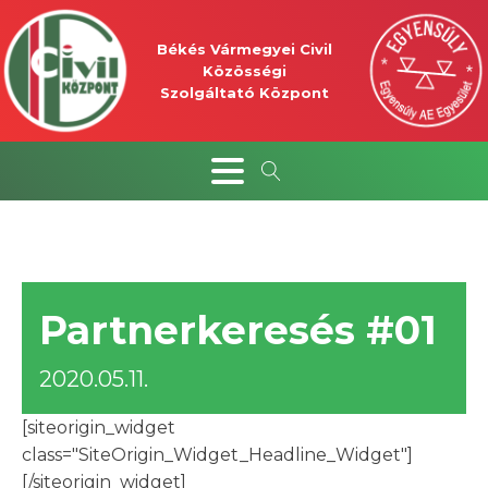
Békés Vármegyei Civil
Közösségi
Szolgáltató Központ
Partnerkeresés #01
2020.05.11.
[siteorigin_widget
class="SiteOrigin_Widget_Headline_Widget"]
[/siteorigin_widget]