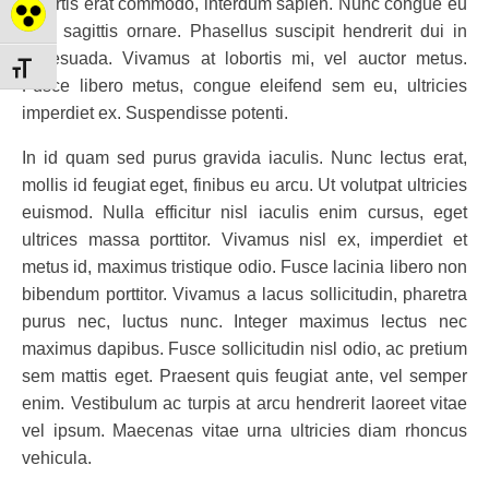
lobortis erat commodo, interdum sapien. Nunc congue eu
Nagy kontraszt váltása
sem sagittis ornare. Phasellus suscipit hendrerit dui in
malesuada. Vivamus at lobortis mi, vel auctor metus.
Betűméret váltása
Fusce libero metus, congue eleifend sem eu, ultricies
imperdiet ex. Suspendisse potenti.
In id quam sed purus gravida iaculis. Nunc lectus erat,
mollis id feugiat eget, finibus eu arcu. Ut volutpat ultricies
euismod. Nulla efficitur nisl iaculis enim cursus, eget
ultrices massa porttitor. Vivamus nisl ex, imperdiet et
metus id, maximus tristique odio. Fusce lacinia libero non
bibendum porttitor. Vivamus a lacus sollicitudin, pharetra
purus nec, luctus nunc. Integer maximus lectus nec
maximus dapibus. Fusce sollicitudin nisl odio, ac pretium
sem mattis eget. Praesent quis feugiat ante, vel semper
enim. Vestibulum ac turpis at arcu hendrerit laoreet vitae
vel ipsum. Maecenas vitae urna ultricies diam rhoncus
vehicula.