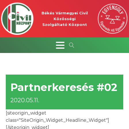
Békés Vármegyei Civil
Közösségi
Szolgáltató Központ
Partnerkeresés #02
2020.05.11.
[siteorigin_widget
class="SiteOrigin_Widget_Headline_Widget"]
[/siteorigin_widget]