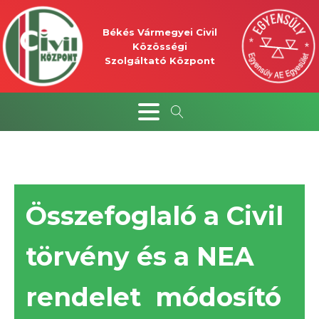
Békés Vármegyei Civil
Közösségi
Szolgáltató Központ
Összefoglaló a Civil
törvény és a NEA
rendelet módosító