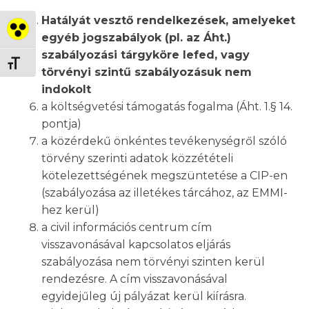
Hatályát vesztő rendelkezések, amelyeket
Nagy kontraszt váltása
egyéb jogszabályok (pl. az Áht.)
szabályozási tárgyköre lefed, vagy
Betűméret váltása
törvényi szintű szabályozásuk nem
indokolt
a költségvetési támogatás fogalma (Áht. 1.§ 14.
pontja)
a közérdekű önkéntes tevékenységről szóló
törvény szerinti adatok közzétételi
kötelezettségének megszüntetése a CIP-en
(szabályozása az illetékes tárcához, az EMMI-
hez kerül)
a civil információs centrum cím
visszavonásával kapcsolatos eljárás
szabályozása nem törvényi szinten kerül
rendezésre. A cím visszavonásával
egyidejűleg új pályázat kerül kiírásra.