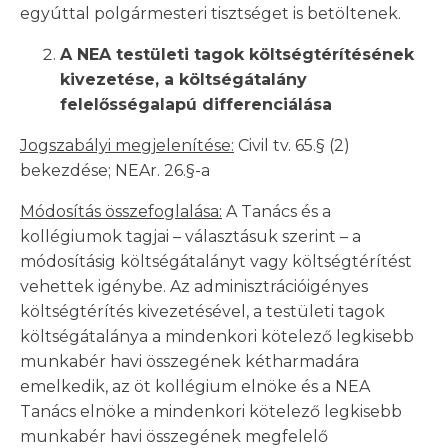
egyúttal polgármesteri tisztséget is betöltenek.
A NEA testületi tagok költségtérítésének
kivezetése, a költségátalány
felelősségalapú differenciálása
Jogszabályi megjelenítése:
Civil tv. 65.§ (2)
bekezdése; NEAr. 26.§-a
Módosítás összefoglalása:
A Tanács és a
kollégiumok tagjai – választásuk szerint – a
módosításig költségátalányt vagy költségtérítést
vehettek igénybe. Az adminisztrációigényes
költségtérítés kivezetésével, a testületi tagok
költségátalánya a mindenkori kötelező legkisebb
munkabér havi összegének kétharmadára
emelkedik, az öt kollégium elnöke és a NEA
Tanács elnöke a mindenkori kötelező legkisebb
munkabér havi összegének megfelelő