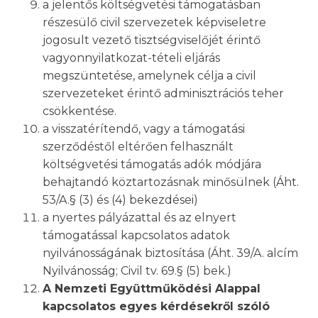
a jelentős költségvetési támogatásban
részesülő civil szervezetek képviseletre
jogosult vezető tisztségviselőjét érintő
vagyonnyilatkozat-tételi eljárás
megszüntetése, amelynek célja a civil
szervezeteket érintő adminisztrációs teher
csökkentése.
a visszatérítendő, vagy a támogatási
szerződéstől eltérően felhasznált
költségvetési támogatás adók módjára
behajtandó köztartozásnak minősülnek (Áht.
53/A.§ (3) és (4) bekezdései)
a nyertes pályázattal és az elnyert
támogatással kapcsolatos adatok
nyilvánosságának biztosítása (Áht. 39/A. alcím
Nyilvánosság; Civil tv. 69.§ (5) bek.)
A Nemzeti Együttműködési Alappal
kapcsolatos egyes kérdésekről szóló