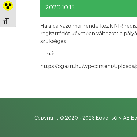
2020.10.15.
Nagy kontraszt váltása
Betűméret váltása
Ha a pályázó már rendelkezik NIR regisz
regisztrációt követően változott a pály
szükséges.
Forrás:
https://bgazrt.hu/wp-content/uploads
Copyright © 2020 -
2026
Egyensúly AE Eg