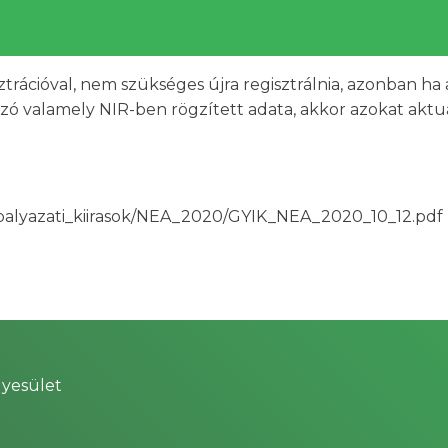
trációval, nem szükséges újra regisztrálnia, azonban ha 
ázó valamely NIR-ben rögzített adata, akkor azokat aktua
/palyazati_kiirasok/NEA_2020/GYIK_NEA_2020_10_12.pdf
yesület