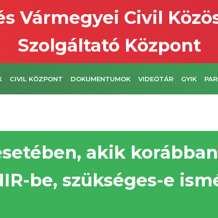
s Vármegyei Civil Közö
Szolgáltató Központ
K
CIVIL KÖZPONT
DOKUMENTUMOK
VIDEÓTÁR
GYIK
PAR
esetében, akik korábba
 NIR-be, szükséges-e ism