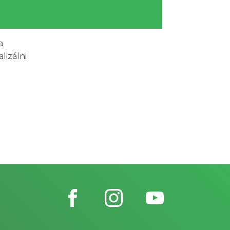
a
lizálni