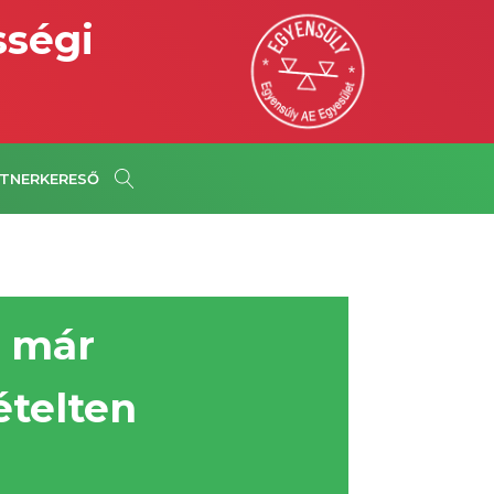
sségi
TNERKERESŐ
n már
ételten