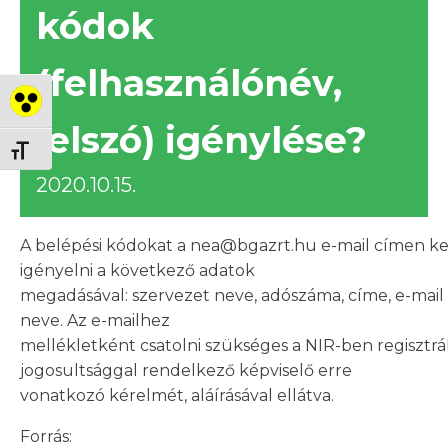
kódok
(felhasználónév,
Nagy kontraszt váltása
jelszó) igénylése?
Betűméret váltása
2020.10.15.
A belépési kódokat a nea@bgazrt.hu e-mail címen ke
igényelni a következő adatok
megadásával: szervezet neve, adószáma, címe, e-mail 
neve. Az e-mailhez
mellékletként csatolni szükséges a NIR-ben regisztrált,
jogosultsággal rendelkező képviselő erre
vonatkozó kérelmét, aláírásával ellátva.
Forrás: