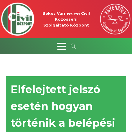
Békés Vármegyei Civil
Közösségi
Szolgáltató Központ
Elfelejtett jelszó
esetén hogyan
történik a belépési