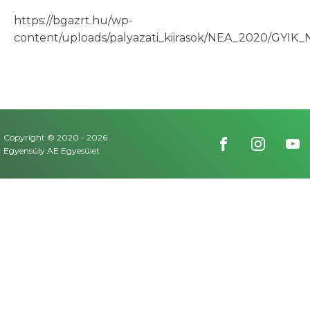
https://bgazrt.hu/wp-
content/uploads/palyazati_kiirasok/NEA_2020/GYIK
Copyright © 2020 -
2026
Egyensúly AE Egyesület