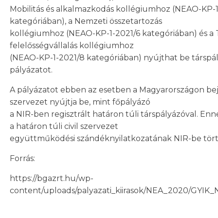
Mobilitás és alkalmazkodás kollégiumhoz (NEAO-KP-1
kategóriában), a Nemzeti összetartozás
kollégiumhoz (NEAO-KP-1-2021/6 kategóriában) és a 
felelősségvállalás kollégiumhoz
(NEAO-KP-1-2021/8 kategóriában) nyújthat be társpá
pályázatot.
A pályázatot ebben az esetben a Magyarországon beje
szervezet nyújtja be, mint főpályázó
a NIR-ben regisztrált határon túli társpályázóval. Enn
a határon túli civil szervezet
együttműködési szándéknyilatkozatának NIR-be tört
Forrás:
https://bgazrt.hu/wp-
content/uploads/palyazati_kiirasok/NEA_2020/GYIK