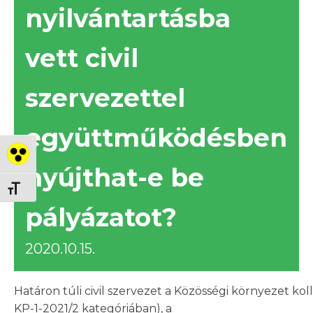
nyilvántartásba
vett civil
szervezettel
együttműködésben
Nagy kontraszt váltása
nyújthat-e be
Betűméret váltása
pályázatot?
2020.10.15.
Határon túli civil szervezet a Közösségi környezet k
KP-1-2021/2 kategóriában), a