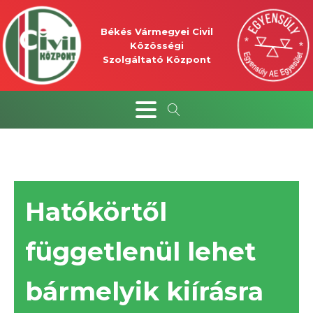
Békés Vármegyei Civil
Közösségi
Szolgáltató Központ
Hatókörtől
függetlenül lehet
bármelyik kiírásra