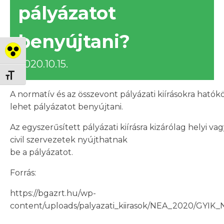
pályázatot
benyújtani?
Nagy kontraszt váltása
2020.10.15.
Betűméret váltása
A normatív és az összevont pályázati kiírásokra hatók
lehet pályázatot benyújtani.
Az egyszerűsített pályázati kiírásra kizárólag helyi va
civil szervezetek nyújthatnak
be a pályázatot.
Forrás:
https://bgazrt.hu/wp-
content/uploads/palyazati_kiirasok/NEA_2020/GYIK