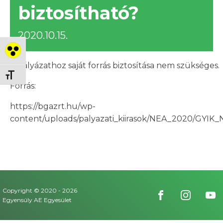
biztosítható?
2020.10.15.
Nagy kontraszt váltása
A pályázathoz saját forrás biztosítása nem szükséges.
Betűméret váltása
Forrás:
https://bgazrt.hu/wp-
content/uploads/palyazati_kiirasok/NEA_2020/GYIK
Copyright © 2020 -
2026
Egyensúly AE Egyesület