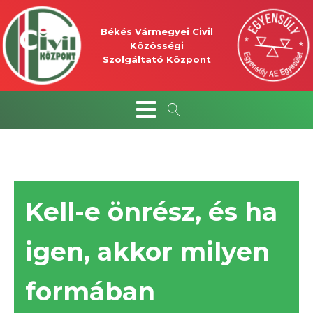
Békés Vármegyei Civil
Közösségi
Szolgáltató Központ
Kell-e önrész, és ha
igen, akkor milyen
formában