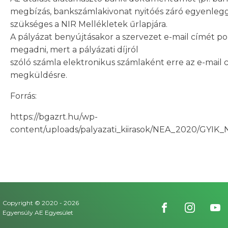
megbízás, bankszámlakivonat nyitóés záró egyenlegge
szükséges a NIR Mellékletek űrlapjára.
A pályázat benyújtásakor a szervezet e-mail címét p
megadni, mert a pályázati díjról
szóló számla elektronikus számlaként erre az e-mail 
megküldésre.
Forrás:
https://bgazrt.hu/wp-
content/uploads/palyazati_kiirasok/NEA_2020/GYIK
Copyright © 2020 -
2026
Egyensúly AE Egyesület