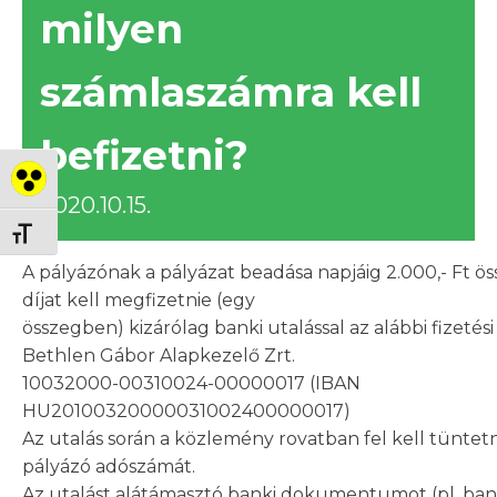
milyen
számlaszámra kell
befizetni?
Nagy kontraszt váltása
2020.10.15.
Betűméret váltása
A pályázónak a pályázat beadása napjáig 2.000,- Ft ös
díjat kell megfizetnie (egy
összegben) kizárólag banki utalással az alábbi fizetés
Bethlen Gábor Alapkezelő Zrt.
10032000-00310024-00000017 (IBAN
HU20100320000031002400000017)
Az utalás során a közlemény rovatban fel kell tüntetn
pályázó adószámát.
Az utalást alátámasztó banki dokumentumot (pl. bank