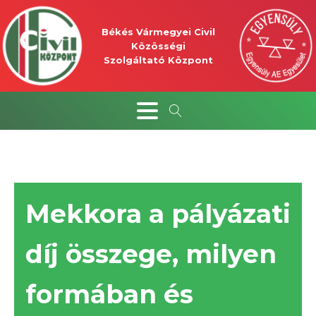
Békés Vármegyei Civil
Közösségi
Szolgáltató Központ
Mekkora a pályázati
díj összege, milyen
formában és