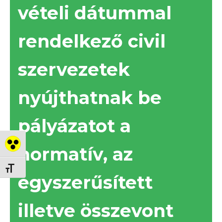
vételi dátummal
rendelkező civil
szervezetek
nyújthatnak be
pályázatot a
Nagy kontraszt váltása
normatív, az
Betűméret váltása
egyszerűsített
illetve összevont