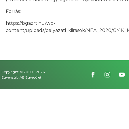
Forrás:
https://bgazrt.hu/wp-
content/uploads/palyazati_kiirasok/NEA_2020/GYIK
Copyright © 2020 -
2026
Egyensúly AE Egyesület