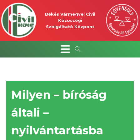
Békés Vármegyei Civil
Közösségi
Szolgáltató Központ
Milyen – bíróság
általi –
nyilvántartásba