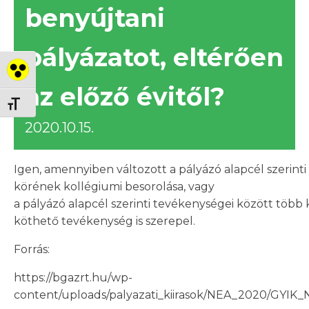
benyújtani
pályázatot, eltérően
Nagy kontraszt váltása
az előző évitől?
Betűméret váltása
2020.10.15.
Igen, amennyiben változott a pályázó alapcél szerint
körének kollégiumi besorolása, vagy
a pályázó alapcél szerinti tevékenységei között több
köthető tevékenység is szerepel.
Forrás:
https://bgazrt.hu/wp-
content/uploads/palyazati_kiirasok/NEA_2020/GYIK