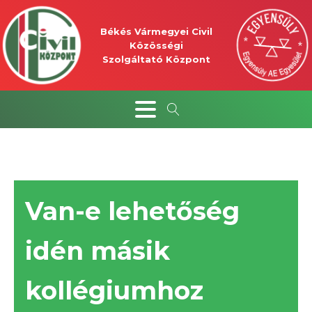
Békés Vármegyei Civil
Közösségi
Szolgáltató Központ
Van-e lehetőség
idén másik
kollégiumhoz