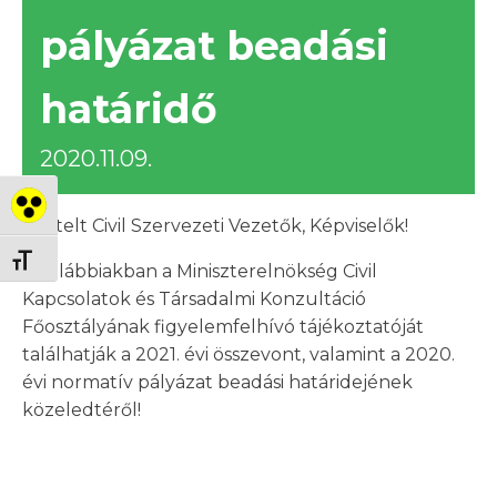
pályázat beadási
határidő
2020.11.09.
Nagy kontraszt váltása
Tisztelt Civil Szervezeti Vezetők, Képviselők!
Betűméret váltása
Az alábbiakban a Miniszterelnökség Civil
Kapcsolatok és Társadalmi Konzultáció
Főosztályának figyelemfelhívó tájékoztatóját
találhatják a 2021. évi összevont, valamint a 2020.
évi normatív pályázat beadási határidejének
közeledtéről!