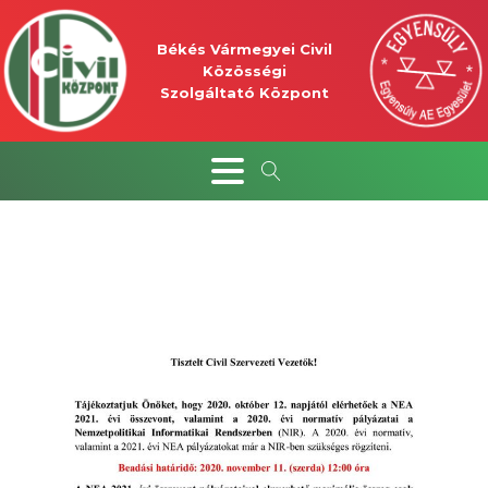
Békés Vármegyei Civil
Közösségi
Szolgáltató Központ