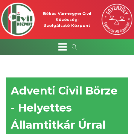
Békés Vármegyei Civil
Közösségi
Szolgáltató Központ
Adventi Civil Börze
- Helyettes
Államtitkár Úrral