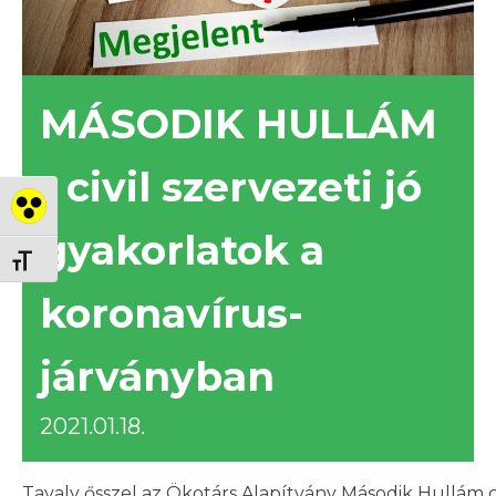
MÁSODIK HULLÁM
- civil szervezeti jó
Nagy kontraszt váltása
gyakorlatok a
Betűméret váltása
koronavírus-
járványban
2021.01.18.
Tavaly ősszel az Ökotárs Alapítvány Második Hullám c