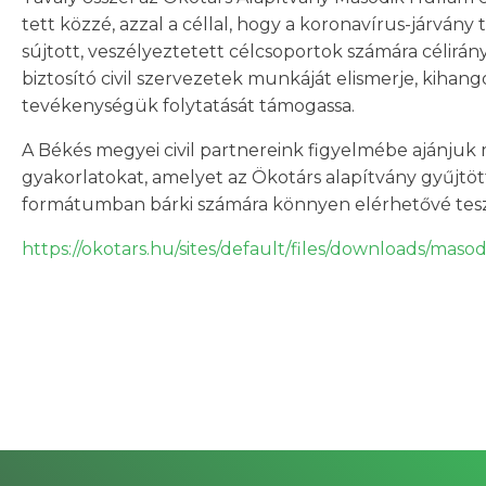
tett közzé, azzal a céllal, hogy a koronavírus-járván
sújtott, veszélyeztetett célcsoportok számára célirán
biztosító civil szervezetek munkáját elismerje, kihango
tevékenységük folytatását támogassa.
A Békés megyei civil partnereink figyelmébe ajánjuk 
gyakorlatokat, amelyet az Ökotárs alapítvány gyűjtöt
formátumban bárki számára könnyen elérhetővé tesz
https://okotars.hu/sites/default/files/downloads/mas