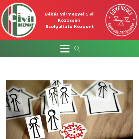
Békés Vármegyei Civil
Közösségi
Szolgáltató Központ