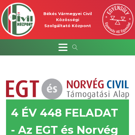
Békés Vármegyei Civil
Közösségi
Szolgáltató Központ
4 ÉV 448 FELADAT
- Az EGT és Norvég