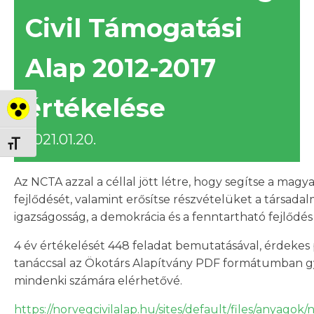
Civil Támogatási
Alap 2012-2017
értékelése
Nagy kontraszt váltása
2021.01.20.
Betűméret váltása
Az NCTA azzal a céllal jött létre, hogy segítse a magya
fejlődését, valamint erősítse részvételüket a társadal
igazságosság, a demokrácia és a fenntartható fejlődés
4 év értékelését 448 feladat bemutatásával, érdekes 
tanáccsal az Ökotárs Alapítvány PDF formátumban gy
mindenki számára elérhetővé.
https://norvegcivilalap.hu/sites/default/files/anyag