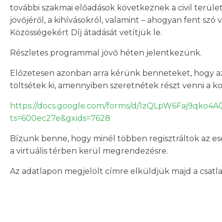
további szakmai előadások következnek a civil terület 
jövőjéről, a kihívásokról, valamint – ahogyan fent szó 
Közösségekért Díj átadását vetítjük le.
Részletes programmal jövő héten jelentkezünk.
Előzetesen azonban arra kérünk benneteket, hogy az 
töltsétek ki, amennyiben szeretnétek részt venni a k
https://docs.google.com/forms/d/1zQLpW6Faj9qko4
ts=600ec27e&gxids=7628
Bízunk benne, hogy minél többen regisztráltok az ese
a virtuális térben kerül megrendezésre.
Az adatlapon megjelölt címre elküldjük majd a csatlako