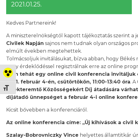
2021.01.25.
Kedves Partnereink!
A miniszterelnökségtől kapott tájékoztatás szerint a j
Civilek Napján
sajnos nem tudnak olyan országos pro
elmúlt években megtehettek.
Tolmácsoljuk invitálásukat, bízva abban, hogy Békés 
nagy érdeklődéssel regisztrálnak erre az online prog
Idén tehát egy online civil konferencia invitáljuk 
Nagy kontraszt váltása
2021. február 4-én, csütörtökön, 11:00-13:40 óra
. A
Betűméret váltása
Értékteremtő Közösségekért Díj átadására várha
díjátadó ünnepséget a február 4-i online konferen
Kicsit bővebben a konferenciáról.
Az online konferencia címe: „Új kihívások a civ
Szalay-Bobrovniczky Vince
helyettes államtitkár ú