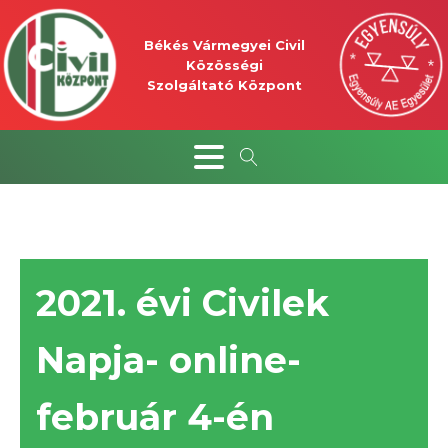
Békés Vármegyei Civil
Közösségi
Szolgáltató Központ
2021. évi Civilek
Napja- online-
február 4-én