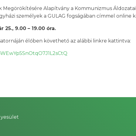
 Megörökítésére Alapítvány a Kommunizmus Áldozatai
Egyházi személyek a GULAG fogságában címmel online ko
 25., 9.00 – 19.00 óra.
atornáján élőben követhető az alábbi linkre kattintva:
UC6WEwYp5SnOtqO7J1L2sCtQ
yesület