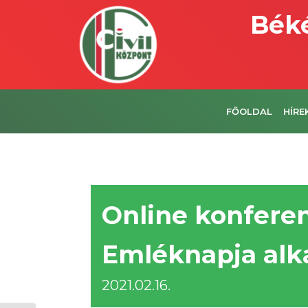
Béké
FŐOLDAL
HÍRE
Online konfere
Emléknapja alk
2021.02.16.