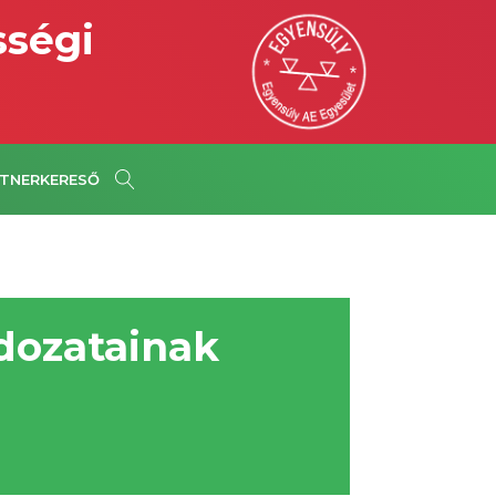
sségi
TNERKERESŐ
dozatainak