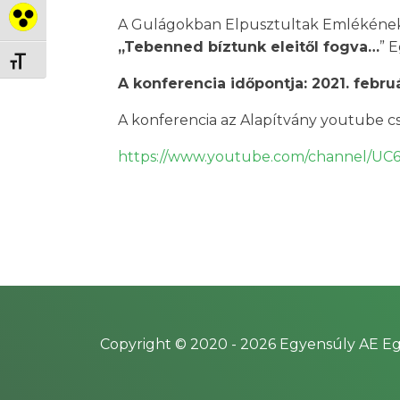
Nagy kontraszt váltása
A Gulágokban Elpusztultak Emlékének
„Tebenned bíztunk eleitől fogva…
” 
Betűméret váltása
A konferencia időpontja: 2021. február
A konferencia az Alapítvány youtube cs
https://www.youtube.com/channel/
Copyright © 2020 -
2026
Egyensúly AE Eg