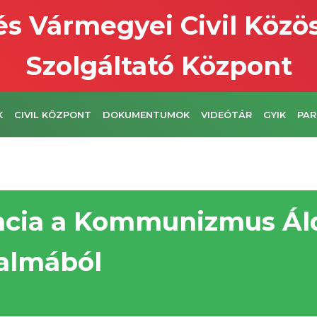
s Vármegyei Civil Közö
Szolgáltató Központ
K
CIVIL KÖZPONT
DOKUMENTUMOK
VIDEÓTÁR
GYIK
PAR
ncia a Kommunizmus Ál
almából