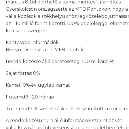
március 8-tól elérhető a Kamatmentes Újraindítási
Gyorskölcsön országszerte az MFB Pontokon, hogy a
vállalkozások a székhelyükhöz legközelebb juthassa
az 1-10 millió forint közötti, 100%-os előleggel elérhet
kölcsönösszeghez.
Fontosabb információk
Benyújtás helyszíne: MFB Pontok
Rendelkezésre álló keretösszeg: 100 milliárd Ft
Saját forrás: 0%
Kamat: 0%/év ügyleti kamat
Futamidő: 120 hónap
Türelmi idő: A szerződéskötéstől számított maximum
A rendelkezésünkre álló információk szerint az Ön
vállalkozásának főtevékenysége a rendeletben felsor