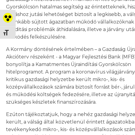
Gyorskölcsön hatalmas segítség az érintetteknek, hi
forráshoz jutási lehetőséget biztosít a legkisebb, a vál
Nagy kontraszt váltása
leginkább sújtott ágazatban működő vállalkozóknak
likviditási problémák áthidalására, illetve a járvány utá
Betűméret váltása
működés felkészülésére.
A Kormány döntésének értelmében – a Gazdaság Újra
Akcióterv részeként - a Magyar Fejlesztési Bank (MFB
bonyolítja a Kamatmentes Újraindítási Gyorskölcsön
hitelprogramot. A program a koronavírus világjárvány
kritikus gazdasági helyzetbe került mikro-, kis- és
középvállalkozások számára biztosít forrást bér-, járulé
és működési költségek fedezésére, illetve az újranyit
szükséges készletek finanszírozására.
Ezúton tájékoztatjuk, hogy a nehéz gazdasági helyz
került, a válság által közvetlenül érintett ágazatokb
tevékenykedő mikro-, kis- és középvállalkozások szám