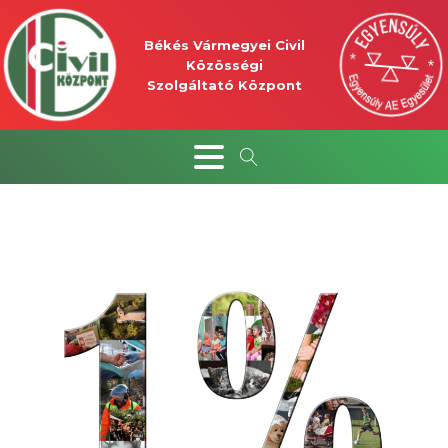
Békés Vármegyei Civil
Közösségi
Szolgáltató Központ