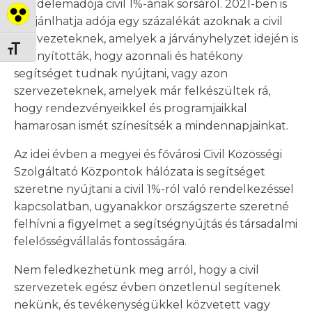
jövedelemadója civil 1%-ának sorsáról. 2021-ben is
Nagy kontraszt váltása
felajánlhatja adója egy százalékát azoknak a civil
szervezeteknek, amelyek a járványhelyzet idején is
Betűméret váltása
bizonyították, hogy azonnali és hatékony
segítséget tudnak nyújtani, vagy azon
szervezeteknek, amelyek már felkészültek rá,
hogy rendezvényeikkel és programjaikkal
hamarosan ismét színesítsék a mindennapjainkat.
Az idei évben a megyei és fővárosi Civil Közösségi
Szolgáltató Központok hálózata is segítséget
szeretne nyújtani a civil 1%-ról való rendelkezéssel
kapcsolatban, ugyanakkor országszerte szeretné
felhívni a figyelmet a segítségnyújtás és társadalmi
felelősségvállalás fontosságára.
Nem feledkezhetünk meg arról, hogy a civil
szervezetek egész évben önzetlenül segítenek
nekünk, és tevékenységükkel közvetett vagy