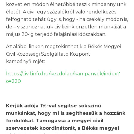
közvetlen módon élhetőbbé teszik mindannyiunk
életét. A civil egy százalékról való rendelkezés
felfogható tehát úgy is, hogy - ha csekély módon is,
de – viszonozhatjuk civiljeink önzetlen munkáját a
május 20-ig terjedő felajánlási időszakban.
Az alábbi linken megtekinthetik a Békés Megyei
Civil Közösségi Szolgáltató Központ
kampányfilmjét:
https://civil.info.hu/kezdolap/kampanyok/index?
o=220
Kérjük adója 1%-val segítse sokszínű
munkánkat, hogy mi is segíthessük a hozzánk
fordulókat. Támogassa a megyei civil
szervezetek koordinátorát, a Békés megyei