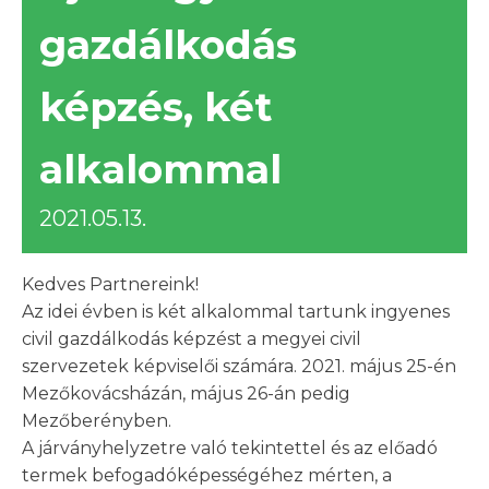
gazdálkodás
képzés, két
alkalommal
2021.05.13.
Kedves Partnereink!
Az idei évben is két alkalommal tartunk ingyenes
civil gazdálkodás képzést a megyei civil
szervezetek képviselői számára. 2021. május 25-én
Mezőkovácsházán, május 26-án pedig
Mezőberényben.
A járványhelyzetre való tekintettel és az előadó
termek befogadóképességéhez mérten, a