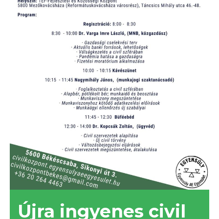
Újra ingyenes civil