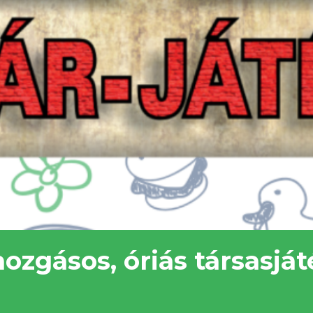
ozgásos, óriás társasját