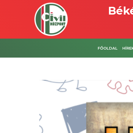
Béké
FŐOLDAL
HÍRE