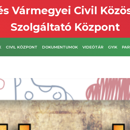
s Vármegyei Civil Közö
Szolgáltató Központ
K
CIVIL KÖZPONT
DOKUMENTUMOK
VIDEÓTÁR
GYIK
PAR