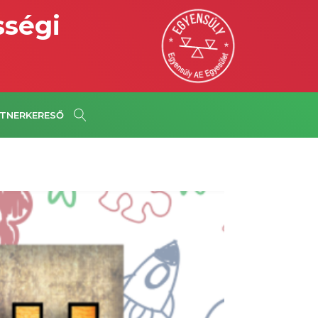
sségi
TNERKERESŐ