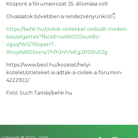
Központ a fórumsorozat 35. állomása volt.
Olvassatok bővebben a rendezvényünkről👇
https://behir.hu/civilek-civilekkel-civilizalt-modon-
beszelgettek?fbclid=IwAR0COouK8z-
Vg4qfWSi7RopeHT-
WwyKVADSxxny7hfhJnh7eEg3PS5tv53g
https://www.beol.hu/kozelet/helyi-
kozelet/otleteket-is-adtak-a-civilek-a-forumon-
4222922/
Fotó: Such Tamás/behir.hu
Copyright © 2020 -
2026