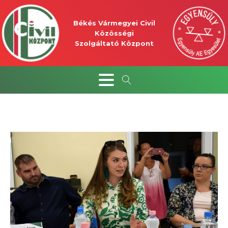
Békés Vármegyei Civil
Közösségi
Szolgáltató Központ