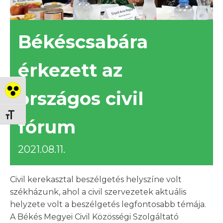
Békéscsabára
érkezett az
országos civil
Nagy kontraszt váltása
Betűméret váltása
fórum
2021.08.11.
Civil kerekasztal beszélgetés helyszíne volt
székházunk, ahol a civil szervezetek aktuális
helyzete volt a beszélgetés legfontosabb témája.
A Békés Megyei Civil Közösségi Szolgáltató