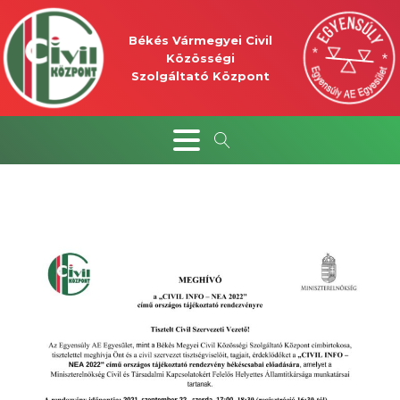
Békés Vármegyei Civil
Közösségi
Szolgáltató Központ