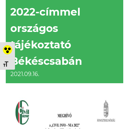
2022-címmel
országos
tájékoztató
Nagy kontraszt váltása
Békéscsabán
Betűméret váltása
2021.09.16.