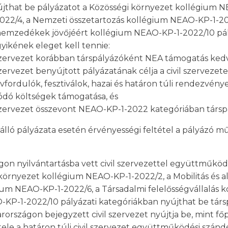
yújthat be pályázatot a Közösségi környezet kollégium N
2/4, a Nemzeti összetartozás kollégium NEAO-KP-1-2022
emzedékek jövőjéért kollégium NEAO-KP-1-2022/10 pály
yikének eleget kell tennie:
il szervezet korábban társpályázóként NEA támogatás ke
szervezet benyújtott pályázatának célja a civil szervezete
fordulók, fesztiválok, hazai és határon túli rendezvény
ódó költségek támogatása, és
il szervezet összevont NEAO-KP-1-2022 kategóriában társ
álló pályázata esetén érvényességi feltétel a pályázó m
gon nyilvántartásba vett civil szervezettel együttműkö
gi környezet kollégium NEAO-KP-1-2022/2, a Mobilitás é
ium NEAO-KP-1-2022/6, a Társadalmi felelősségvállalás 
P-1-2022/10 pályázati kategóriákban nyújthat be társ
országon bejegyzett civil szervezet nyújtja be, mint főp
étele a határon túli civil szervezet együttműködési szá