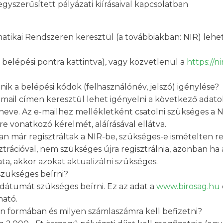
gyszerűsített pályázati kiírásaival kapcsolatban
matikai Rendszeren keresztül (a továbbiakban: NIR) lehet
 belépési pontra kattintva), vagy közvetlenül a
https://n
énik a belépési kódok (felhasználónév, jelszó) igénylése?
mail címen keresztül lehet igényelni a következő adato
neve. Az e-mailhez mellékletként csatolni szükséges a NIR
e vonatkozó kérelmét, aláírásával ellátva.
n már regisztráltak a NIR-be, szükséges-e ismételten re
trációval, nem szükséges újra regisztrálnia, azonban ha 
ta, akkor azokat aktualizálni szükséges.
szükséges beírni?
dátumát szükséges beírni. Ez az adat a
www.birosag.hu
ható.
yen formában és milyen számlaszámra kell befizetni?