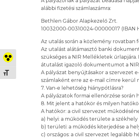
A pályázónak a pályázat beadása napjáig
alábbi fizetési számlaszámra:
Bethlen Gábor Alapkezelő Zrt.
10032000-00310024-00000017 (IBAN
Az utalás során a közlemény rovatban fe
Az utalást alátámasztó banki dokumentu
szükséges a NIR Mellékletek űrlapjára. K
Nagy kontraszt váltása
átutalást igazoló dokumentumot a NIR-b
A pályázat benyújtásakor a szervezet e
Betűméret váltása
számlaként erre az e-mail címre kerül
7. Van-e lehetőség hiánypótlásra?
A pályázatok formai ellenőrzése során h
8. Mit jelent a hatókör és milyen hat
A hatókör: a civil szervezet működésének
a) helyi: a működés területe a székhely
b) területi: a működés kiterjedése a hel
c) országos: a civil szervezet legaláb