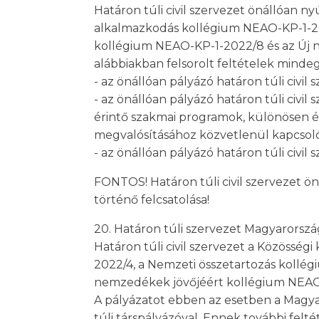
Határon túli civil szervezet önállóan n
alkalmazkodás kollégium NEAO-KP-1-202
kollégium NEAO-KP-1-2022/8 és az Új n
alábbiakban felsorolt feltételek mindeg
- az önállóan pályázó határon túli civ
- az önállóan pályázó határon túli civil 
érintő szakmai programok, különösen év
megvalósításához közvetlenül kapcsol
- az önállóan pályázó határon túli civ
FONTOS! Határon túli civil szervezet ön
történő felcsatolása!
20. Határon túli szervezet Magyarorszá
Határon túli civil szervezet a Közössé
2022/4, a Nemzeti összetartozás kollég
nemzedékek jövőjéért kollégium NEAO-K
A pályázatot ebben az esetben a Magyar
túli társpályázóval. Ennek további felt