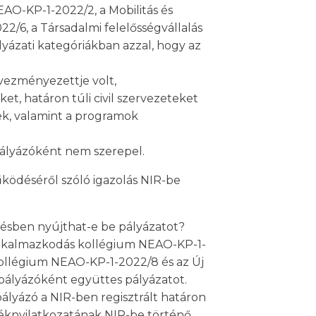
EAO-KP-1-2022/2, a Mobilitás és
/6, a Társadalmi felelősségvállalás
ázati kategóriákban azzal, hogy az
dvezményezettje volt,
ket, határon túli civil szervezeteket
ek, valamint a programok
pályázóként nem szerepel.
űködéséről szóló igazolás NIR-be
désben nyújthat-e be pályázatot?
s alkalmazkodás kollégium NEAO-KP-1-
kollégium NEAO-KP-1-2022/8 és az Új
pályázóként együttes pályázatot.
ályázó a NIR-ben regisztrált határon
ndéknyilatkozatának NIR-be történő