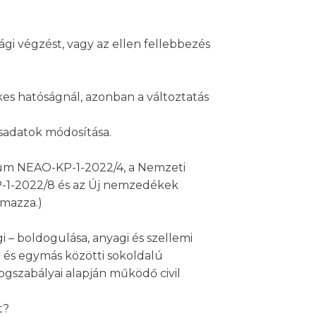
gi végzést, vagy az ellen fellebbezés
ékes hatóságnál, azonban a változtatás
zsadatok módosítása.
gium NEAO-KP-1-2022/4, a Nemzeti
P-1-2022/8 és az Új nemzedékek
lmazza.)
i – boldogulása, anyagi és szellemi
 és egymás közötti sokoldalú
gszabályai alapján működő civil
t?