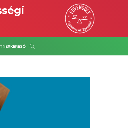
sségi
TNERKERESŐ