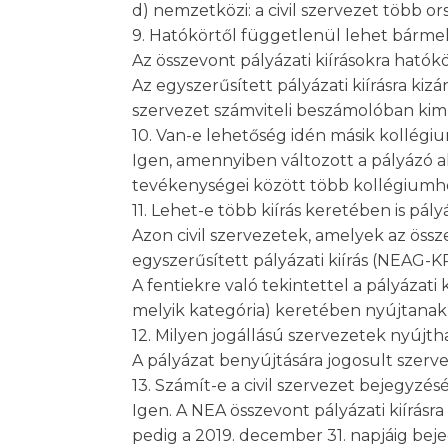
d) nemzetközi: a civil szervezet több or
9. Hatókörtől függetlenül lehet bármely
Az összevont pályázati kiírásokra hatók
Az egyszerűsített pályázati kiírásra ki
szervezet számviteli beszámolóban kimut
10. Van-e lehetőség idén másik kollégiu
Igen, amennyiben változott a pályázó al
tevékenységei között több kollégiumho
11. Lehet-e több kiírás keretében is pá
Azon civil szervezetek, amelyek az öss
egyszerűsített pályázati kiírás (NEAG-
A fentiekre való tekintettel a pályázat
melyik kategória) keretében nyújtanak 
12. Milyen jogállású szervezetek nyújth
A pályázat benyújtására jogosult szervez
13. Számít-e a civil szervezet bejegyz
Igen. A NEA összevont pályázati kiírásra
pedig a 2019. december 31. napjáig bej