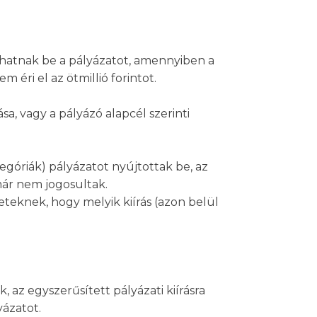
újthatnak be a pályázatot, amennyiben a
éri el az ötmillió forintot.
a, vagy a pályázó alapcél szerinti
egóriák) pályázatot nyújtottak be, az
már nem jogosultak.
eteknek, hogy melyik kiírás (azon belül
, az egyszerűsített pályázati kiírásra
yázatot.