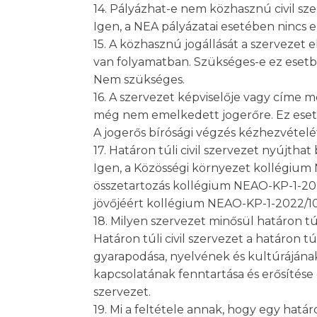
14. Pályázhat-e nem közhasznú civil sz
Igen, a NEA pályázatai esetében nincs ez
15. A közhasznú jogállását a szervezet
van folyamatban. Szükséges-e ez eset
Nem szükséges.
16. A szervezet képviselője vagy címe m
még nem emelkedett jogerőre. Ez eset
A jogerős bírósági végzés kézhezvételé
17. Határon túli civil szervezet nyújtha
Igen, a Közösségi környezet kollégium
összetartozás kollégium NEAO-KP-1-202
jövőjéért kollégium NEAO-KP-1-2022/10 p
18. Milyen szervezet minősül határon t
Határon túli civil szervezet a határon t
gyarapodása, nyelvének és kultúrájának
kapcsolatának fenntartása és erősítése
szervezet.
19. Mi a feltétele annak, hogy egy határ