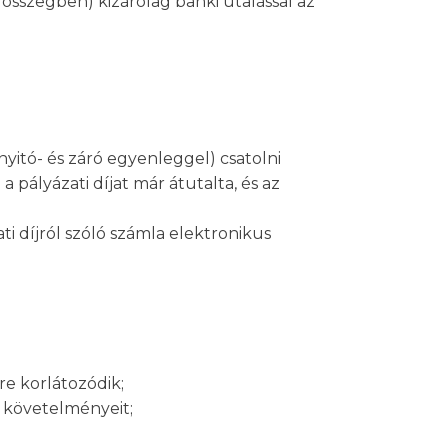
 összegben) kizárólag banki utalással az
yitó- és záró egyenleggel) csatolni
 pályázati díjat már átutalta, és az
i díjról szóló számla elektronikus
re korlátozódik;
t követelményeit;