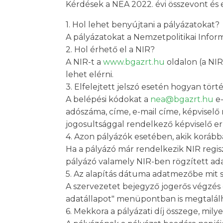
Kérdések a NEA 2022. évi összevont és e
1. Hol lehet benyújtani a pályázatokat?
A pályázatokat a Nemzetpolitikai Infor
2. Hol érhető el a NIR?
A NIR-t a
www.bgazrt.hu
oldalon (a NIR
lehet elérni.
3. Elfelejtett jelszó esetén hogyan tört
A belépési kódokat a
nea@bgazrt.hu
e-
adószáma, címe, e-mail címe, képviselő 
jogosultsággal rendelkező képviselő err
4. Azon pályázók esetében, akik korábba
Ha a pályázó már rendelkezik NIR regisz
pályázó valamely NIR-ben rögzített ada
5. Az alapítás dátuma adatmezőbe mit 
A szervezetet bejegyző jogerős végzés 
adatállapot" menüpontban is megtalál
6. Mekkora a pályázati díj összege, mil