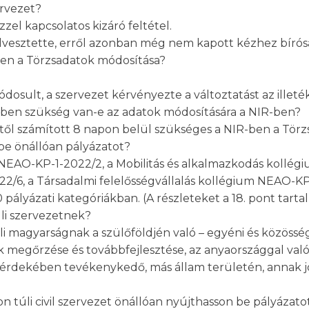
ervezet?
zel kapcsolatos kizáró feltétel.
 elvesztette, erről azonban még nem kapott kézhez bírósá
ben a Törzsadatok módosítása?
ódosult, a szervezet kérvényezte a változtatást az illet
ben szükség van-e az adatok módosítására a NIR-ben?
től számított 8 napon belül szükséges a NIR-ben a Tör
t be önállóan pályázatot?
 NEAO-KP-1-2022/2, a Mobilitás és alkalmazkodás kollé
2/6, a Társadalmi felelősségvállalás kollégium NEAO-K
ályázati kategóriákban. (A részleteket a 18. pont tarta
úli szervezetnek?
úli magyarságnak a szülőföldjén való – egyéni és közösség
 megőrzése és továbbfejlesztése, az anyaországgal való
 érdekében tevékenykedő, más állam területén, annak jo
on túli civil szervezet önállóan nyújthasson be pályázato