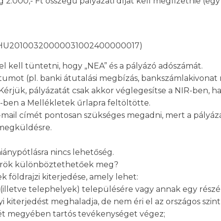
 2.000,- Ft összegű pályázati díjat kell megfizetnie (egy
 HU20100320000031002400000017)
l kell tüntetni, hogy „NEA” és a pályázó adószámát.
mot (pl. banki átutalási megbízás, bankszámlakivonat n
érjük, pályázatát csak akkor véglegesítse a NIR-ben, ha a
en a Mellékletek űrlapra feltöltötte.
-mail címét pontosan szükséges megadni, mert a pályázat
 megküldésre.
iánypótlásra nincs lehetőség.
ókörök különböztethetőek meg?
 földrajzi kiterjedése, amely lehet:
 (illetve telephelyek) településére vagy annak egy részé
yi kiterjedést meghaladja, de nem éri el az országos szin
b hét megyében tartós tevékenységet végez;