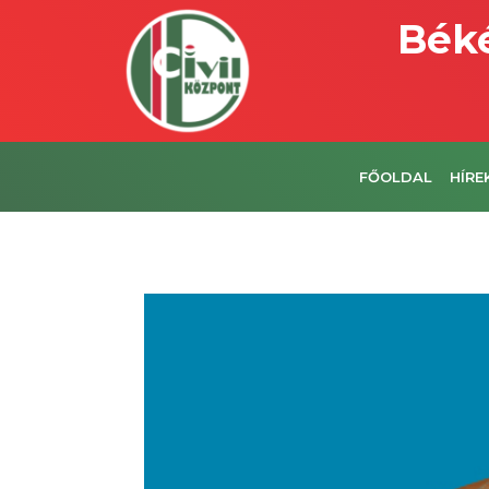
Béké
FŐOLDAL
HÍRE