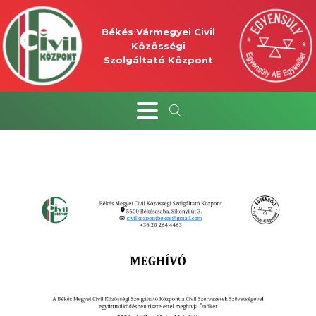
Békés Vármegyei Civil
Közösségi
Szolgáltató Központ