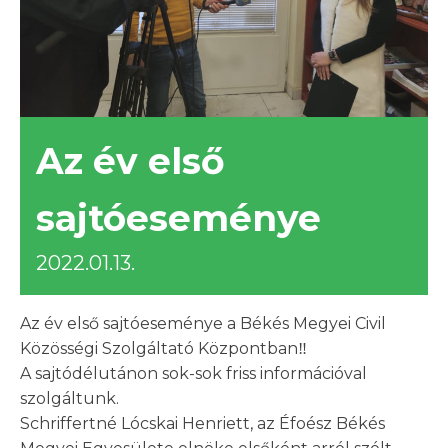
Az év első
sajtóeseménye
2022.01.13.
Az év első sajtóeseménye a Békés Megyei Civil
Közösségi Szolgáltató Központban‼
A sajtódélutánon sok-sok friss információval
szolgáltunk.
Schriffertné Lócskai Henriett, az Éfoész Békés