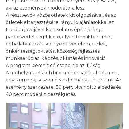
meg – ismertette a rendezvényen Duray Balázs,
aki az események moderátora lesz.
A résztvevők közös ötletek kidolgozásával, és az
ötletek elterjesztésére irányuló ajánlásokkal az
Európa jövőjével kapcsolatos építő jellegű
párbeszédet segítik elő, olyan témákban, mint:
éghajlatváltozás, környezetvédelem, civilek,
önkéntesség, oktatás, közösségfejlesztés,
munkaerőpiac, képzés, oktatás és innováció.
A program kiemelt célcsoportja az ifjúság.
A műhelymunkák hibrid módon valósulnak meg,
egyszerre zajlik személyes formában és on-line. Az
esemény szerkezete: 30 perc vitaindító előadás és
40 perc moderált beszélgetés.