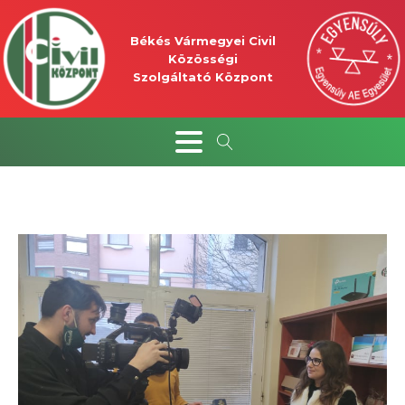
Békés Vármegyei Civil
Közösségi
Szolgáltató Központ