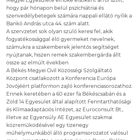
Megyei Egyesülete elnöke elsőként arról szólt,
hogy pár hónapon belül pszichiátriai és
szenvedélybetegek számára nappali ellátó nyílik a
Bankó András utca 44. szám alatt.
A szervzetet sok olyan szülő keresi fel, akik
fogyatékossággal élő gyermeket nevelnek,
számukra a szakemberek jelentős segítséget
nyújtanak, hiszen remek szakembergárda állt
össze az elmúlt években.
A Békés Megyei Civil Közösségi Szolgáltató
Központ csatlakozott a Konferencia Európa
Jövőjéért platformon zajló konferenciasorozathoz.
Ennek keretében a 60 ezer fa Békéscsabán és a
Zöld 14 Egyesület által alapított Fenntarthatósági
és Klímaadaptációs Intézet, az Euroconsult Bt.,
illetve az Egyensúly AE Egyesület szakmai
közreműködésével egy tizenegy
műhelymunkából álló programsorozatot valósul