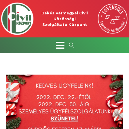
Békés Vármegyei Civil
Közösségi
Szolgáltató Központ