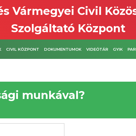
s Vármegyei Civil Közö
Szolgáltató Központ
K
CIVIL KÖZPONT
DOKUMENTUMOK
VIDEÓTÁR
GYIK
PAR
úsági munkával?