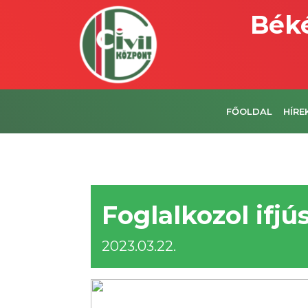
Béké
FŐOLDAL
HÍRE
Foglalkozol ifj
2023.03.22.