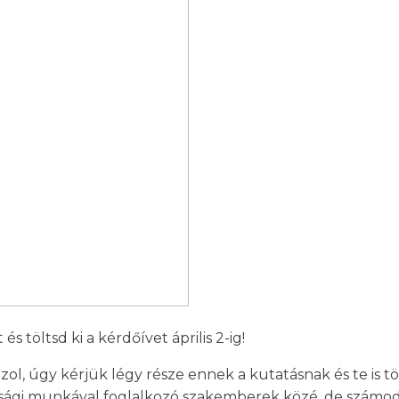
s töltsd ki a kérdőívet április 2-ig!
l, úgy kérjük légy része ennek a kutatásnak és te is töl
sági munkával foglalkozó szakemberek közé, de számodra