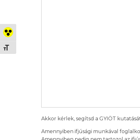
Nagy kontraszt váltása
Betűméret váltása
Akkor kérlek, segítsd a GYIÖT kutatását é
Amennyiben ifjúsági munkával foglalkozo
Amennyiben pedig nem tartozol az ifjú