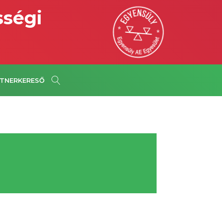
sségi
TNERKERESŐ