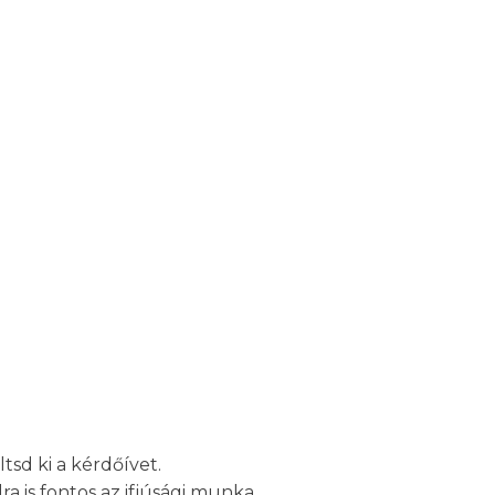
tsd ki a kérdőívet.
 is fontos az ifjúsági munka