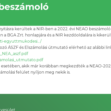
 beszámoló
tásra kerültek a NIR-ben a 2022. évi NEAO beszámoló 
 a BGA Zrt. honlapjára és a NIR kezdőoldalára is kikerült
ti-egyuttmukodesi.../
ozó ÁSZF és Elszámolási útmutató elérhető az alábbi li
22_NEA_aszf.pdf
szamolasi_utmutato.pdf
esetében, akik már korábban megkezdték a NEAO-2022 b
molási felület nyíljon meg nekik is.
yesület