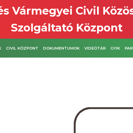
s Vármegyei Civil Közö
Szolgáltató Központ
K
CIVIL KÖZPONT
DOKUMENTUMOK
VIDEÓTÁR
GYIK
PAR