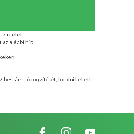
felületek.
 az alábbi hír:
nkeken:
eszámoló rögzítését, törölni kellett