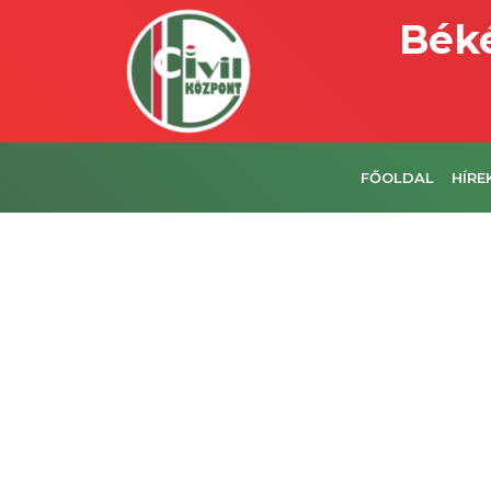
Béké
FŐOLDAL
HÍRE