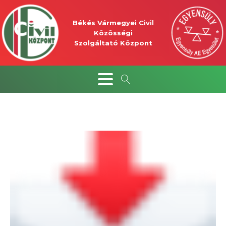
Békés Vármegyei Civil
Közösségi
Szolgáltató Központ