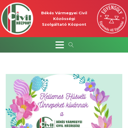
Békés Vármegyei Civil
Közösségi
Szolgáltató Központ