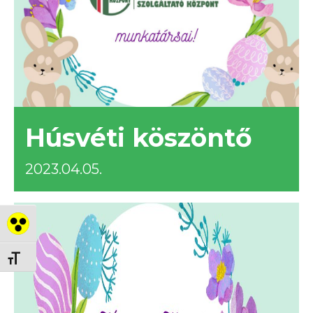
Húsvéti köszöntő
2023.04.05.
Nagy kontraszt váltása
Betűméret váltása