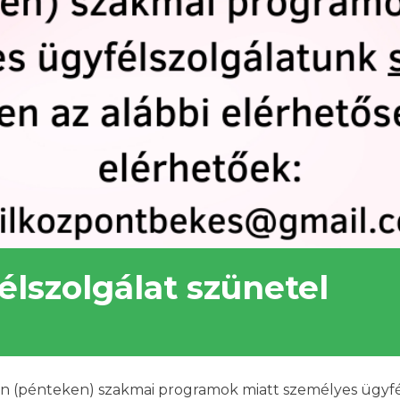
lszolgálat szünetel
1-én (pénteken) szakmai programok miatt személyes ügyf