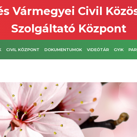
s Vármegyei Civil Közö
Szolgáltató Központ
K
CIVIL KÖZPONT
DOKUMENTUMOK
VIDEÓTÁR
GYIK
PAR