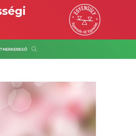
sségi
TNERKERESŐ