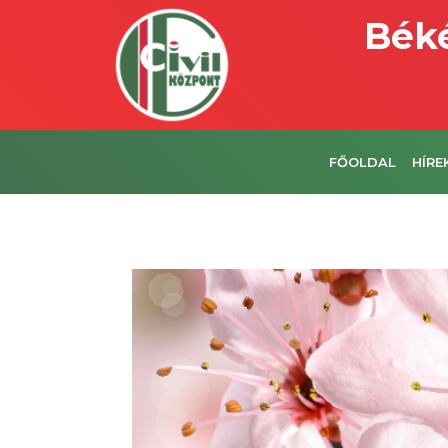
Béké
FŐOLDAL
HÍRE