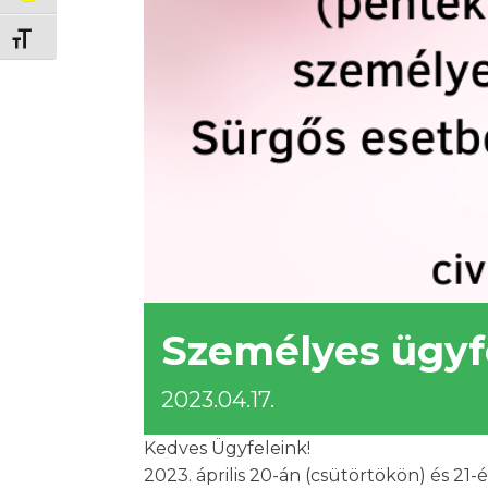
Betűméret váltása
Személyes ügyfé
2023.04.17.
Kedves Ügyfeleink!
2023. április 20-án (csütörtökön) és 2