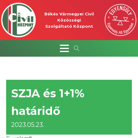
Békés Vármegyei Civil
Közösségi
Szolgáltató Központ
SZJA és 1+1%
határidő
2023.05.23.