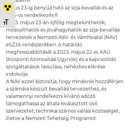
Figyelem!!!
Május 23-ig benyújtható az szja-bevallás és az
Nagy kontraszt váltása
1+1%-os rendelkezés !!!
2023. május 23-án éjfélig megtekinthetők,
Betűméret váltása
módosíthatók és jóváhagyhatók az szja-bevallási
tervezetek a Nemzeti Adó- és Vámhivatal (NAV)
eSZJA-rendszerében. A határidő
meghosszabbítását a 2023. május 22-ei, KAÜ
(Központi Azonosítási Ügynök) és a kapcsolódó
szolgáltatások lassulása, nehézkes elérése
indokolja.
A NAV ezzel biztosítja, hogy mindenki hozzáférjen
a számára készült bevallási tervezethez, és
valamennyi rendelkezni kívánó adózó
támogathassa az általa kiválasztott civil
szervezetet, technikai számos vallási közösséget,
illetve a Nemzeti Tehetség Programot.