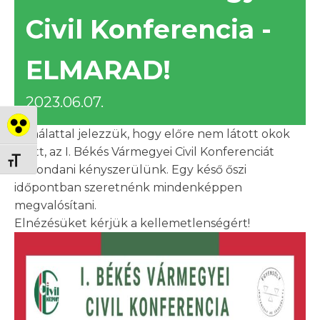
Civil Konferencia -
ELMARAD!
2023.06.07.
Nagy kontraszt váltása
Sajnálattal jelezzük, hogy előre nem látott okok
miatt, az I. Békés Vármegyei Civil Konferenciát
Betűméret váltása
lemondani kényszerülünk. Egy késő őszi
időpontban szeretnénk mindenképpen
megvalósítani.
Elnézésüket kérjük a kellemetlenségért!