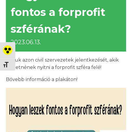
fontos a forprofit
szférának?
2023.06.13.
Nagy kontraszt váltása
Várjuk azon civil szervezetek jelentkezését, akik
Betűméret váltása
szeretnének nyitni a forprofit szféra felé!
Bővebb információ a plakáton!