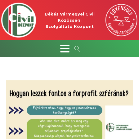
Békés Vármegyei Civil
Közösségi
Szolgáltató Központ