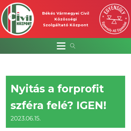
Békés Vármegyei Civil
Közösségi
Szolgáltató Központ
Nyitás a forprofit
szféra felé? IGEN!
2023.06.15.