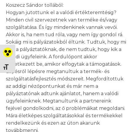
Koszecz Sándor tollából:
Hogyan jutottunk el a valódi értékteremtésig?
Minden civil szervezetnek van terméke és/vagy
szolgáltatása. És így mindenkinek vannak vevői.
Akkor is, ha nem tud róla, vagy nem így gondol rá.
Sokáig mi is pályázatokból éltünk. Tudtuk, hogy mi
kell a pályáztatóknak, de nem tudtuk, hogy kik a
Nagy kontraszt váltása
valódi ügyfeleink. A fordulópont akkor
következett be, amikor elfogytak a támogatások.
Betűméret váltása
Lépésről lépésre megtanultuk a termék- és
szolgáltatásfejlesztés módszereit. Megfordítottuk
az addigi nézőpontunkat és már nem a
pályáztatónak adtunk ajánlatot, hanem a valódi
ügyfeleinknek. Megtanultunk a partnereink
fejével gondolkodni, az ő problémáikat megoldani.
Mára életképes szolgáltatásokkal és termékekkel
rendelkezünk és ezen az úton akarunk
továbbmenni.