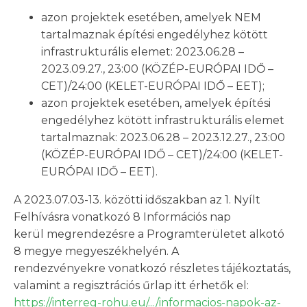
azon projektek esetében, amelyek NEM
tartalmaznak építési engedélyhez kötött
infrastrukturális elemet: 2023.06.28 –
2023.09.27., 23:00 (KÖZÉP-EURÓPAI IDŐ –
CET)/24:00 (KELET-EURÓPAI IDŐ – EET);
azon projektek esetében, amelyek építési
engedélyhez kötött infrastrukturális elemet
tartalmaznak: 2023.06.28 – 2023.12.27., 23:00
(KÖZÉP-EURÓPAI IDŐ – CET)/24:00 (KELET-
EURÓPAI IDŐ – EET).
A 2023.07.03-13. közötti időszakban az 1. Nyílt
Felhívásra vonatkozó 8 Információs nap
kerül megrendezésre a Programterületet alkotó
8 megye megyeszékhelyén. A
rendezvényekre vonatkozó részletes tájékoztatás,
valamint a regisztrációs űrlap itt érhetők el:
https://interreg-rohu.eu/.../informacios-napok-az-