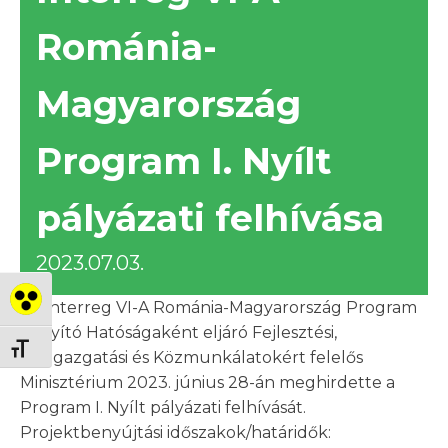
Románia-
Magyarország
Program I. Nyílt
pályázati felhívása
2023.07.03.
Nagy kontraszt váltása
Az Interreg VI-A Románia-Magyarország Program
Irányító Hatóságaként eljáró Fejlesztési,
Betűméret váltása
Közigazgatási és Közmunkálatokért felelős
Minisztérium 2023. június 28-án meghirdette a
Program I. Nyílt pályázati felhívását.
Projektbenyújtási időszakok/határidők: