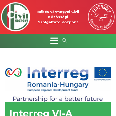
Békés Vármegyei Civil
Közösségi
Szolgáltató Központ
Interreg VI-A