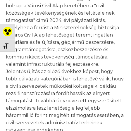
holnap a Városi Civil Alap keretében a "civil
közösségek tevékenységének és feltételeinek
támogatása" című 2024. évi pályázati kiírás,
amelyhez a forrást a Miniszterelnökség biztosítja.
Nagy kontraszt váltása
A Város Civil Alap lehetőséget teremt ingatlan
vásárlásra és felújításra, gépjármű beszerzésre,
Betűméret váltása
programtámogatásra, eszközbeszerzésre és
kommunikációs tevékenység támogatására,
valamint infrastrukturális fejlesztésekre.
Jelentős újítás az előző évekhez képest, hogy
több pályázati kategóriában is lehetővé válik, hogy
a civil szervezetek működési költségeik, például
rezsi finanszírozására fordíthassák az elnyert
támogatást. Továbbá úgynevezett egyszerűsített
elszámolásra lesz lehetőség a legfeljebb
hárommillió forint megítélt támogatás esetében, a
civil szervezetek adminisztratív terheinek
csökkentése érdekében.