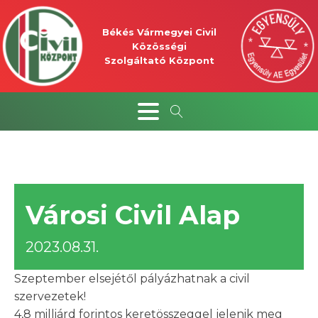
Békés Vármegyei Civil
Közösségi
Szolgáltató Központ
Városi Civil Alap
2023.08.31.
Szeptember elsejétől pályázhatnak a civil
szervezetek!
4,8 milliárd forintos keretösszeggel jelenik meg