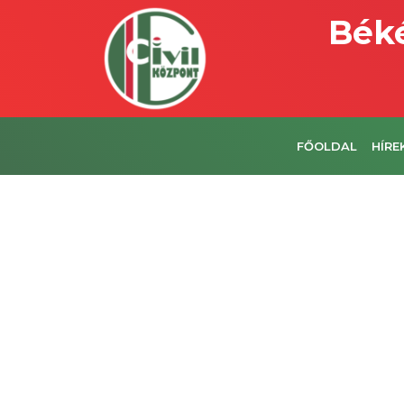
Béké
FŐOLDAL
HÍRE