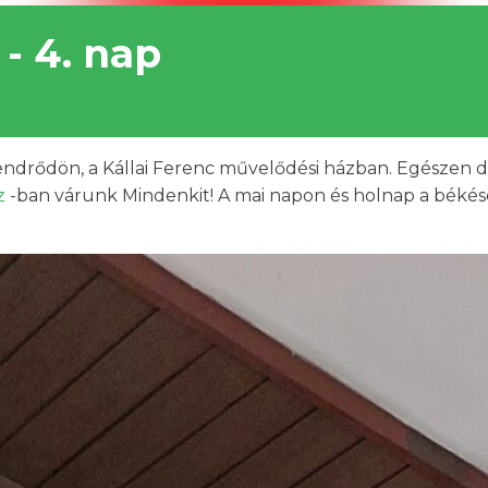
 - 4. nap
drődön, a Kállai Ferenc művelődési házban. Egészen dél
z
-ban várunk Mindenkit! A mai napon és holnap a békéscs