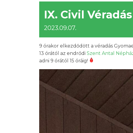
IX. Civil Véradás
2023.09.07.
9 órakor elkezdődött a véradás Gyomaen
13 órától az endrődi
Szent Antal Néphá
adni 9 órától 15 óráig!