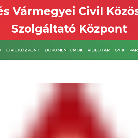
s Vármegyei Civil Közö
Szolgáltató Központ
K
CIVIL KÖZPONT
DOKUMENTUMOK
VIDEÓTÁR
GYIK
PAR