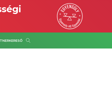
sségi
TNERKERESŐ