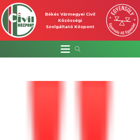
Békés Vármegyei Civil
Közösségi
Szolgáltató Központ