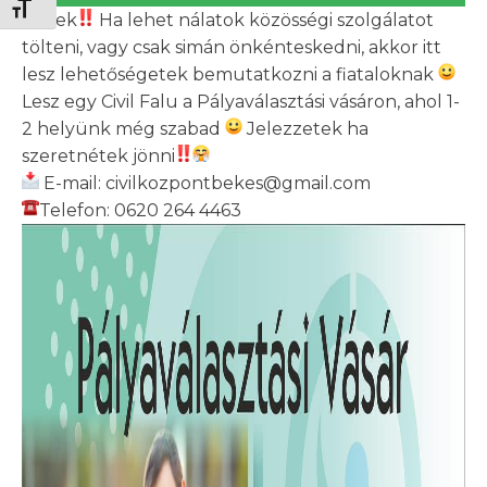
Betűméret váltása
Civilek
Ha lehet nálatok közösségi szolgálatot
tölteni, vagy csak simán önkénteskedni, akkor itt
lesz lehetőségetek bemutatkozni a fiataloknak
Lesz egy Civil Falu a Pályaválasztási vásáron, ahol 1-
2 helyünk még szabad
Jelezzetek ha
szeretnétek jönni
E-mail: civilkozpontbekes@gmail.com
Telefon: 0620 264 4463